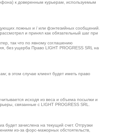
лефона) к доверенным курьерам, используемым
дующих ложных и / или фэнтезийных сообщений.
 рассмотрел и принял как обязательный шаг при
тер, так что по явному соглашению
ения, без ущерба Право LIGHT PROGRESS SRL на
м; в этом случае клиент будет иметь право
считывается исходя из веса и объема посылки и
 курьеры, связанные с LIGHT PROGRESS SRL.
 будет зачислена на текущий счет. Отгрузки
нениям из-за форс-мажорных обстоятельств,