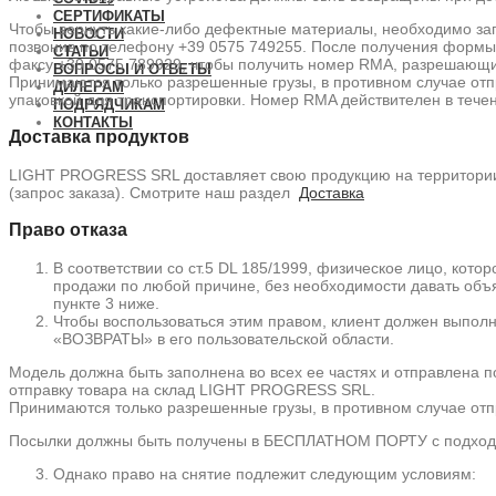
СЕРТИФИКАТЫ
Чтобы вернуть какие-либо дефектные материалы, необходимо запр
НОВОСТИ
позвонив по телефону +39 0575 749255. После получения формы во
СТАТЬИ
факсу +39 0575 789929, чтобы получить номер RMA, разрешающ
ВОПРОСЫ И ОТВЕТЫ
Принимаются только разрешенные грузы, в противном случае о
ДИЛЕРАМ
упаковкой для транспортировки. Номер RMA действителен в течен
ПОДРЯДЧИКАМ
КОНТАКТЫ
Доставка продуктов
LIGHT PROGRESS SRL доставляет свою продукцию на территории 
(запрос заказа). Смотрите наш раздел
Доставка
Право отказа
В соответствии со ст.5 DL 185/1999, физическое лицо, кото
продажи по любой причине, без необходимости давать объя
пункте 3 ниже.
Чтобы воспользоваться этим правом, клиент должен выполн
«ВОЗВРАТЫ» в его пользовательской области.
Модель должна быть заполнена во всех ее частях и отправлена ​​
отправку товара на склад LIGHT PROGRESS SRL.
Принимаются только разрешенные грузы, в противном случае отпр
Посылки должны быть получены в БЕСПЛАТНОМ ПОРТУ с подходяще
Однако право на снятие подлежит следующим условиям: