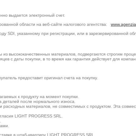
нно выдается электронный счет.
рованной области на веб-сайте налогового агентства:
www.agenziae
ду SDI, указанному при регистрации, или в зарезервированной обл
 из высококачественных материалов, подвергаются строгим проце
цев с даты покупки, в то время как гарантия действует для компан
купатель предоставит оригинал счета на покупку.
гаемых к продукту на момент покупки.
а деталей после нормального износа.
 расходных материалов, не совместимых с продуктом. Эта совмес
огласия LIGHT PROGRESS SRL.
.
ами.
ставке в штаб-квартиру LIGHT PROGRESS SRL.