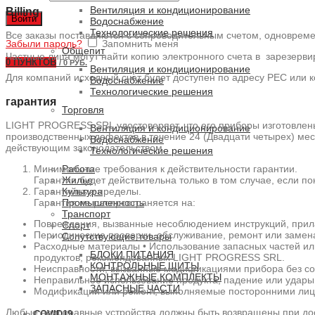
Вентиляция и кондиционирование
Billing
Войти
Водоснабжение
Технологические решения
Все заказы поставляются с сопроводительным счетом, одновреме
Забыли пароль?
Запомнить меня
Общепит
Частные лица могут найти копию электронного счета в зарезерви
0
ПУНКТОВ
/
0 РУБ.
Вентиляция и кондиционирование
Для компаний исходный счет будет доступен по адресу PEC или ко
Водоснабжение
Технологические решения
гарантия
Торговля
LIGHT PROGRESS SRL удостоверяет, что его приборы изготовлены
Вентиляция и кондиционирование
производственных дефектов в течение 24 (Двадцати четырех) меся
Водоснабжение
действующим законодательством.
Технологические решения
Минимальные требования к действительности гарантии.
Работа
Гарантия будет действительна только в том случае, если по
Жилье
Гарантийные пределы.
Культура
Гарантия не распространяется на:
Промышленность
Транспорт
Повреждения, вызванные несоблюдением инструкций, прила
Спорт
Периодические проверки, обслуживание, ремонт или замен
Сопутствующие товары
Расходные материалы • Использование запасных частей или
БЛОКИ ПИТАНИЯ
продуктов, рекомендованных LIGHT PROGRESS SRL.
КОНТРОЛЬНЫЕ ЩИТЫ
Неисправности, вызванные модификациями прибора без с
МОНТАЖНЫЕ КОМПЛЕКТЫ
Неправильное использование продукта, падение или удары
ЗАПАСНЫЕ ЧАСТИ
Модификации или ремонт, выполняемые посторонними лиц
Любые неисправные устройства должны быть возвращены при до
COVID19