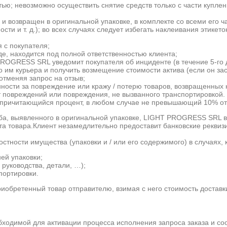
ью; невозможно осуществить снятие средств только с части куплен
 и возвращен в оригинальной упаковке, в комплекте со всеми его 
ти и т. д.); во всех случаях следует избегать наклеивания этикет
я с покупателя;
де, находится под полной ответственностью клиента;
ROGRESS SRL уведомит покупателя об инциденте (в течение 5-го 
о им курьера и получить возмещение стоимости актива (если он зас
отменяя запрос на отзыв;
ости за повреждение или кражу / потерю товаров, возвращенных 
 повреждений или повреждения, не вызванного транспортировкой. Е
ричитающийся процент, в любом случае не превышающий 10% от су
рба, выявленного в оригинальной упаковке, LIGHT PROGRESS SRL 
та товара.Клиент незамедлительно предоставит банковские реквиз
остности имущества (упаковки и / или его содержимого) в случаях
ей упаковки;
руководства, детали, …);
портировки.
иобретенный товар отправителю, взимая с него стоимость доставк
бходимой для активации процесса исполнения запроса заказа и с