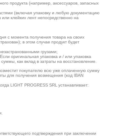
ного продукта (например, аксессуаров, запасных
частями (включая упаковку и любую документацию
ок или клейких лент непосредственно на
дня с момента получения товара на своих
трахован); в этом случае продукт будет
незастрахованными грузами;
сли оригинальная упаковка и / или упаковка
ммы, как вклад в затраты на восстановление.
возместит покупателю всю уже оплаченную сумму
иты для получения возмещения (код IBAN
, когда LIGHT PROGRESS SRL устанавливает:
и.
оответствующего подтверждения при заключении