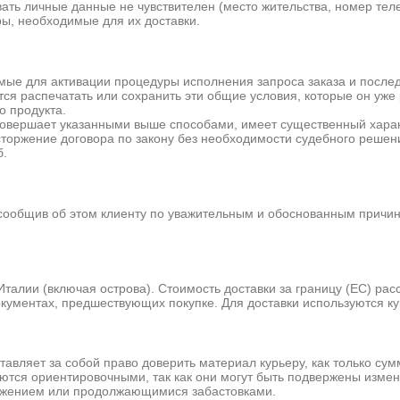
ть личные данные не чувствителен (место жительства, номер те
ры, необходимые для их доставки.
мые для активации процедуры исполнения запроса заказа и после
ся распечатать или сохранить эти общие условия, которые он уже
о продукта.
совершает указанными выше способами, имеет существенный харак
сторжение договора по закону без необходимости судебного реш
б.
ообщив об этом клиенту по уважительным и обоснованным причина
Италии (включая острова). Стоимость доставки за границу (ЕС) рас
документах, предшествующих покупке. Для доставки используются
яет за собой право доверить материал курьеру, как только сумма
яются ориентировочными, так как они могут быть подвержены изме
ижением или продолжающимися забастовками.