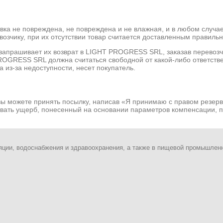
ковка не повреждена, не повреждена и не влажная, и в любом случ
зчику, при их отсутствии товар считается доставленным правильн
 запрашивает их возврат в LIGHT PROGRESS SRL, заказав перевозч
ROGRESS SRL должна считаться свободной от какой-либо ответств
 из-за недоступности, несет покупатель.
 вы можете принять посылку, написав «Я принимаю с правом резерв
овать ущерб, понесенный на основании параметров компенсации,
яции, водоснабжения и здравоохранения, а также в пищевой промышлен