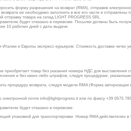
осить форму разрешения на возврат (RMA), отправив электронное п
зврата ее необходимо заполнить в все его части и отправлены по э
ий отправку товара на склад LIGHT PROGRESS SRL.
тправителю будет отказано в перевозке. Посылки должны быть п
ие 10 рабочих дней с даты выдачи.
Италии и Европы экспресс-курьером. Стоимость доставки четко ук
рое приобретает товар без указания номера НДС для выставления сч
снения и без каких-либо штрафов, следуя процедурам, указанным в
ить процедуру возврата, следуя модели RMA (Форма авторизации в
по электронной почте info@lightprogress.it или по факсу +39 0575
авителю будет отказано в перевозке.
й упаковкой для транспортировки. Номер RMA действителен в те