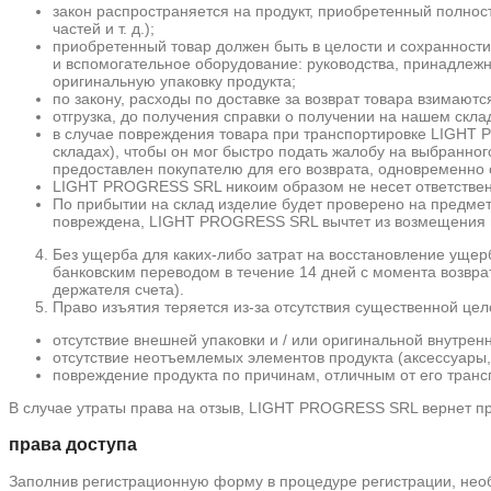
закон распространяется на продукт, приобретенный полност
частей и т. д.);
приобретенный товар должен быть в целости и сохранности
и вспомогательное оборудование: руководства, принадлежнос
оригинальную упаковку продукта;
по закону, расходы по доставке за возврат товара взимаютс
отгрузка, до получения справки о получении на нашем скла
в случае повреждения товара при транспортировке LIGHT P
складах), чтобы он мог быстро подать жалобу на выбранног
предоставлен покупателю для его возврата, одновременно 
LIGHT PROGRESS SRL никоим образом не несет ответственн
По прибытии на склад изделие будет проверено на предмет
повреждена, LIGHT PROGRESS SRL вычтет из возмещения п
Без ущерба для каких-либо затрат на восстановление уще
банковским переводом в течение 14 дней с момента возвра
держателя счета).
Право изъятия теряется из-за отсутствия существенной цел
отсутствие внешней упаковки и / или оригинальной внутренн
отсутствие неотъемлемых элементов продукта (аксессуары, 
повреждение продукта по причинам, отличным от его транс
В случае утраты права на отзыв, LIGHT PROGRESS SRL вернет пр
права доступа
Заполнив регистрационную форму в процедуре регистрации, нео