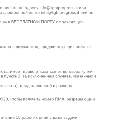
исьмо по адресу info@lightprogress.it или
лектронной почте info@lightprogress.it или по
олучены в БЕСПЛАТНОМ ПОРТУ с подходящей
азана в документах, предшествующих покупке
ета, имеет право отказаться от договора купли-
 пункте 2, за исключением случаев, указанных в
озврата), представленной в разделе
 789929, чтобы получить номер RMA, разрешающий
чение 10 рабочих дней с даты выдачи.