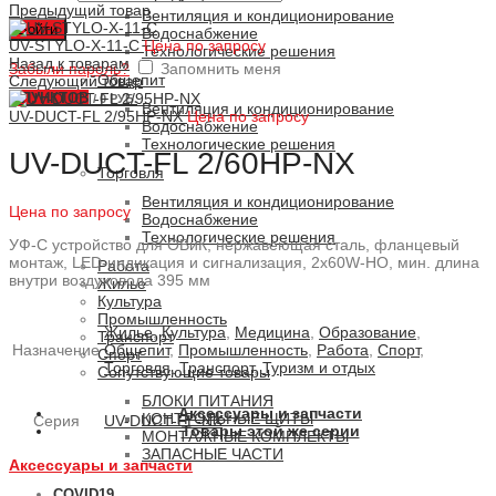
Предыдущий товар
Вентиляция и кондиционирование
Войти
Водоснабжение
UV-STYLO-X-11-C
Цена по запросу
Технологические решения
Назад к товарам
Забыли пароль?
Запомнить меня
Общепит
Следующий товар
0
ПУНКТОВ
/
0 РУБ.
Вентиляция и кондиционирование
UV-DUCT-FL 2/95HP-NX
Цена по запросу
Водоснабжение
Технологические решения
UV-DUCT-FL 2/60HP-NX
Торговля
Вентиляция и кондиционирование
Цена по запросу
Водоснабжение
Технологические решения
УФ-С устройство для ОВиК, нержавеющая сталь, фланцевый
монтаж, LED-индикация и сигнализация, 2x60W-HO, мин. длина
Работа
внутри воздуховода 395 мм
Жилье
Культура
Промышленность
Жилье
,
Культура
,
Медицина
,
Образование
,
Транспорт
Назначение
Общепит
,
Промышленность
,
Работа
,
Спорт
,
Спорт
Торговля
,
Транспорт
,
Туризм и отдых
Сопутствующие товары
БЛОКИ ПИТАНИЯ
Аксессуары и запчасти
КОНТРОЛЬНЫЕ ЩИТЫ
Серия
UV-DUCT-FL-NX
Товары этой же серии
МОНТАЖНЫЕ КОМПЛЕКТЫ
ЗАПАСНЫЕ ЧАСТИ
Аксессуары и запчасти
COVID19