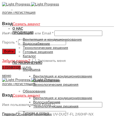
ЛОГИН / РЕГИСТРАЦИЯ
Вход
Создать аккаунт
О НАС
ПРОДУКЦИЯ
Имя пользователя или Email
*
Вентиляция и кондиционирование
Пароль
*
Водоснабжение
Технологические решения
Войти
Готовые решения
Каталог
Забыли пароль?
Запомнить меня
ПО НАЗНАЧЕНИЮ
0
ПУНКТОВ
/
0 РУБ.
Медицина
Вентиляция и кондиционирование
МЕНЮ
Водоснабжение
Технологические решения
ЛОГИН / РЕГИСТРАЦИЯ
Образование
Вход
Создать аккаунт
Вентиляция и кондиционирование
Водоснабжение
Имя пользователя или Email
*
Технологические решения
Увеличить
Туризм и отдых
Пароль
*
Главная
Основная продукция
UV-DUCT-FL 2/60HP-NX