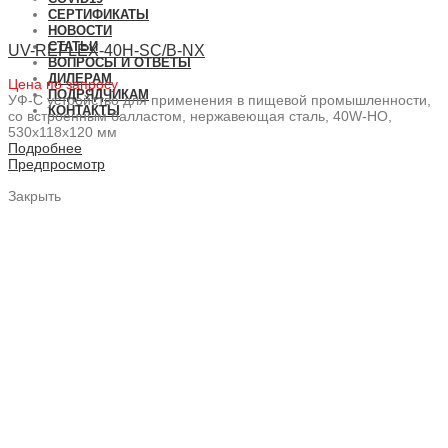
СЕРТИФИКАТЫ
НОВОСТИ
СТАТЬИ
UV-REFLEX-40H-SC/B-NX
ВОПРОСЫ И ОТВЕТЫ
ДИЛЕРАМ
Цена по запросу
ПОДРЯДЧИКАМ
УФ-С устройство для применения в пищевой промышленности,
КОНТАКТЫ
со встроенным балластом, нержавеющая сталь, 40W-HO,
530x118x120 мм
Подробнее
Предпросмотр
Закрыть