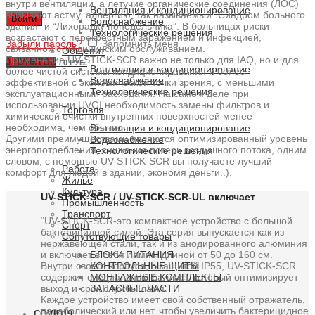
внутри вентиляции, а летучие органические соединения (ЛОС)
Вентиляция и кондиционирование
вызывают астму, аллергию, так называемый “Синдром больного
Войти
Водоснабжение
здания” и “Лихорадку понедельника”. В больницах риски
Технологические решения
возрастают с перекрестным заражением и инфекцией,
Забыли пароль?
Запомнить меня
связанной с медицинским обслуживанием.
Общепит
Применение UV-STICK-SCR важно не только для IAQ, но и для
0
ПУНКТОВ
/
0 РУБ.
Вентиляция и кондиционирование
более чистой системы кондиционирования и более
Водоснабжение
эффективной с экономической точки зрения, с меньшими
Технологические решения
эксплуатационными расходами. На самом деле при
использовании UVGI необходимость замены фильтров и
Торговля
химической очистки внутренних поверхностей менее
необходима, чем обычно.
Вентиляция и кондиционирование
Другими преимуществами являются оптимизированный уровень
Водоснабжение
энергопотребления, снижение потерь воздушного потока, одним
Технологические решения
словом, с помощью UV-STICK-SCR вы получаете лучший
Работа
комфорт для людей в здании, экономя деньги..).
Жилье
Культура
UV-STICK-SCR / UV-STICK-SCR-UL включает
Промышленность
Транспорт
“UV-STICK-SCR-это компактное устройство с большой
Спорт
бактерицидной силой. Эта серия выпускается как из
Сопутствующие товары
нержавеющей стали, так и из анодированного алюминия
БЛОКИ ПИТАНИЯ
и включает в себя лампы длиной от 50 до 160 см.
КОНТРОЛЬНЫЕ ЩИТЫ
Внутри своего корпуса, с защитой IP55, UV-STICK-SCR
МОНТАЖНЫЕ КОМПЛЕКТЫ
содержит специальный балласт, который оптимизирует
ЗАПАСНЫЕ ЧАСТИ
выход и срок службы ламп.
Каждое устройство имеет свой собственный отражатель,
параболический или нет, чтобы увеличить бактерицидное
COVID19