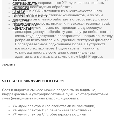
излучение и направить все УФ-лучи на поверхность,
СЕРТИФИКАТЫ
которую необходимо обработать.
НОВОСТИ
UV-STICK-SCR изготовлен из высококачественного
СТАТЬИ
материала и очень стойких компонентов, и по этим
ВОПРОСЫ И ОТВЕТЫ
причинам он отлично работает в стрессовых условиях
ДИЛЕРАМ
(высокая влажность, низкая или высокая температура).
ПОДРЯДЧИКАМ
Его конструкция позволяет проводить однородную
КОНТАКТЫ
дезинфекционную обработку даже внутри небольшого и
очень труднодоступного пространства, например, между
ребрами вентилятора и внутренней текстурой фильтров.
Последовательное подключение более 10 устройств
возможно только через 1 один кабель питания, а
установка проста в сочетании с оригинальным
адаптивным монтажным комплектом Light Progress
закрыть
ЧТО ТАКОЕ УФ-ЛУЧИ СПЕКТРА С?
Свет в широком смысле можно разделить на видимые,
инфракрасные и ультрафиолетовые лучи. Ультрафиолетовые
лучи (невидимые) можно классифицировать:
УФ-лучи спектра А (со свойствами пигментации)
УФ-лучи спектра В (с лечебными свойствами)
УФ-лучи спектра С (с обеззараживающими