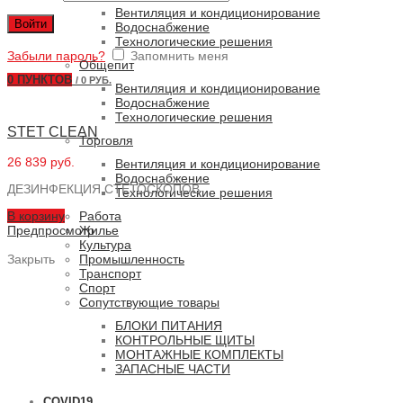
Вентиляция и кондиционирование
Войти
Водоснабжение
Технологические решения
Забыли пароль?
Запомнить меня
Общепит
0
ПУНКТОВ
/
0 РУБ.
Вентиляция и кондиционирование
Водоснабжение
Технологические решения
STET CLEAN
Торговля
26 839 руб.
Вентиляция и кондиционирование
Водоснабжение
ДЕЗИНФЕКЦИЯ СТЕТОСКОПОВ
Технологические решения
В корзину
Работа
Предпросмотр
Жилье
Культура
Закрыть
Промышленность
Транспорт
Спорт
Сопутствующие товары
БЛОКИ ПИТАНИЯ
КОНТРОЛЬНЫЕ ЩИТЫ
МОНТАЖНЫЕ КОМПЛЕКТЫ
ЗАПАСНЫЕ ЧАСТИ
COVID19