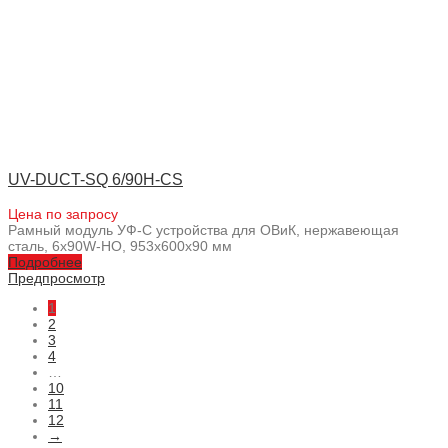
UV-DUCT-SQ 6/90H-CS
Цена по запросу
Рамный модуль УФ-С устройства для ОВиК, нержавеющая
сталь, 6x90W-HO, 953x600x90 мм
Подробнее
Предпросмотр
1
2
3
4
…
10
11
12
→