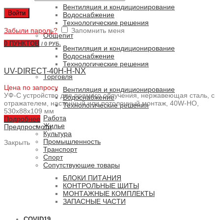
UV-FLOW-E
(3)
Вентиляция и кондиционирование
Войти
UV-PENTALIGHT
(1)
Водоснабжение
Технологические решения
UV-RACK
(24)
Забыли пароль?
Запомнить меня
UV-STICK-SCR / UV-STICK-SCR-UL
(46)
Общепит
UV-STYLO-E
(11)
0
ПУНКТОВ
/
0 РУБ.
Вентиляция и кондиционирование
UV-STYLO-X
(14)
Водоснабжение
UV-WATER
(6)
Технологические решения
UV-DIRECT-40H-H-NX
Торговля
Технологические решения для пищевой промышленности
Цена по запросу
Вентиляция и кондиционирование
Вертикальный транспорт
УФ-С устройство для прямого облучения, нержавеющая сталь, с
Водоснабжение
отражателем, настенный или потолочный монтаж, 40W-HO,
Технологические решения
530x88x109 мм
Водоснабжение
Работа
Подробнее
Жилье
Предпросмотр
Культура
Промышленность
Закрыть
Транспорт
Спорт
Сопутствующие товары
БЛОКИ ПИТАНИЯ
КОНТРОЛЬНЫЕ ЩИТЫ
МОНТАЖНЫЕ КОМПЛЕКТЫ
ЗАПАСНЫЕ ЧАСТИ
COVID19