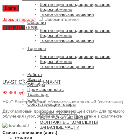
Вентиляция и кондиционирование
Войти
Водоснабжение
Технологические решения
Забыли пароль?
Запомнить меня
Общепит
0
ПУНКТОВ
/
0 РУБ.
Вентиляция и кондиционирование
Водоснабжение
Технологические решения
Торговля
Вентиляция и кондиционирование
Водоснабжение
Технологические решения
Работа
Жилье
UV-STICK-E2/75H-NX-NT
Культура
Промышленность
92 459 руб.
Транспорт
Спорт
УФ-С Бактерицидный облучатель компактный (светильник)
Сопутствующие товары
Двухламповый прибор из нержавеющей стали для прямого
БЛОКИ ПИТАНИЯ
облучения (угол облучения 360°) - кронштейн в комплекте
КОНТРОЛЬНЫЕ ЩИТЫ
МОНТАЖНЫЕ КОМПЛЕКТЫ
ЗАПАСНЫЕ ЧАСТИ
Скачать описание (англ.)
COVID19