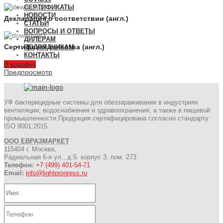
СЕРТИФИКАТЫ
НОВОСТИ
Декларация о соответствии (англ.)
СТАТЬИ
ВОПРОСЫ И ОТВЕТЫ
ДИЛЕРАМ
Сертификат качества (англ.)
ПОДРЯДЧИКАМ
КОНТАКТЫ
В корзину
Предпросмотр
УФ бактерицидные системы для обеззараживания в индустриях
вентиляции, водоснабжения и здравоохранения, а также в пищевой
промышленности.Продукция сертифицирована согласно стандарту
ISO 9001:2015.
ООО ЕВРАЗМАРКЕТ
115404 г. Москва,
Радиальная 6-я ул., д.5. корпус 3, пом. 273
Телефон:
+7 (499) 401-54-71
Email:
info@lightprogress.ru