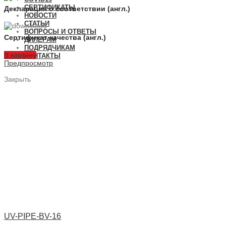
СЕРТИФИКАТЫ
Декларация о соответствии (англ.)
НОВОСТИ
СТАТЬИ
ВОПРОСЫ И ОТВЕТЫ
Сертификат качества (англ.)
ДИЛЕРАМ
ПОДРЯДЧИКАМ
В корзину
КОНТАКТЫ
Предпросмотр
Закрыть
UV-PIPE-BV-16