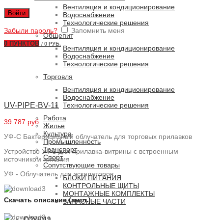
Вентиляция и кондиционирование
Войти
Водоснабжение
Технологические решения
Забыли пароль?
Запомнить меня
Общепит
0
ПУНКТОВ
/
0 РУБ.
Вентиляция и кондиционирование
Водоснабжение
Технологические решения
Торговля
Вентиляция и кондиционирование
Водоснабжение
UV-PIPE-BV-11
Технологические решения
Работа
39 787 руб.
Жилье
Культура
УФ-С Бактерицидный облучатель для торговых прилавков
Промышленность
Транспорт
Устройство УФС для прилавка-витрины с встроенным
Спорт
источником питания
Сопутствующие товары
УФ - Облучатель для эскалаторов
БЛОКИ ПИТАНИЯ
КОНТРОЛЬНЫЕ ЩИТЫ
МОНТАЖНЫЕ КОМПЛЕКТЫ
Скачать описание (англ.)
ЗАПАСНЫЕ ЧАСТИ
COVID19