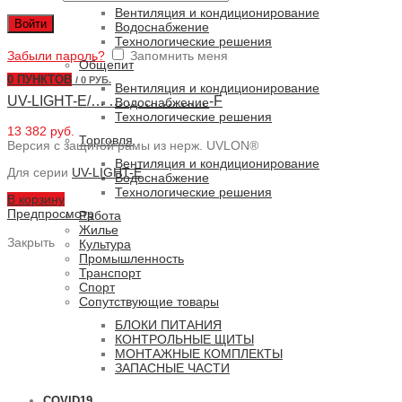
Вентиляция и кондиционирование
Войти
Водоснабжение
Технологические решения
Забыли пароль?
Запомнить меня
Общепит
0
ПУНКТОВ
/
0 РУБ.
Вентиляция и кондиционирование
UV-LIGHT-E/… … … … … … .. -F
Водоснабжение
Технологические решения
13 382 руб.
Торговля
Версия с защитой рамы из нерж. UVLON®
Вентиляция и кондиционирование
Для серии
UV-LIGHT-E
Водоснабжение
Технологические решения
В корзину
Предпросмотр
Работа
Жилье
Закрыть
Культура
Промышленность
Транспорт
Спорт
Сопутствующие товары
БЛОКИ ПИТАНИЯ
КОНТРОЛЬНЫЕ ЩИТЫ
МОНТАЖНЫЕ КОМПЛЕКТЫ
ЗАПАСНЫЕ ЧАСТИ
COVID19