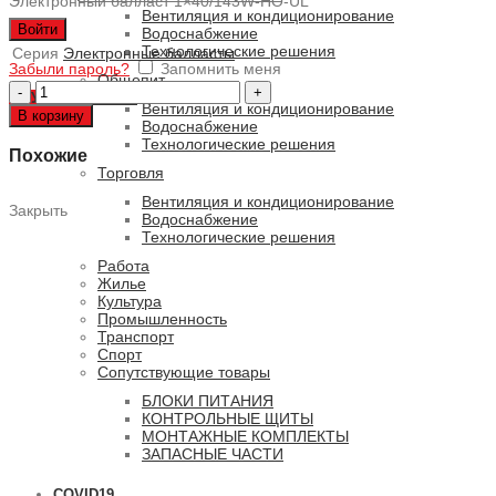
Электронный балласт 1×40/143W-HO-UL
Вентиляция и кондиционирование
Войти
Водоснабжение
Технологические решения
Серия
Электронные балласты
Забыли пароль?
Запомнить меня
Общепит
Количество
0
ПУНКТОВ
/
0 РУБ.
товара
Вентиляция и кондиционирование
В корзину
EB
Водоснабжение
120H-
Технологические решения
Похожие
FH
Торговля
Вентиляция и кондиционирование
Закрыть
Водоснабжение
Технологические решения
Работа
Жилье
Культура
Промышленность
Транспорт
Спорт
Сопутствующие товары
БЛОКИ ПИТАНИЯ
КОНТРОЛЬНЫЕ ЩИТЫ
МОНТАЖНЫЕ КОМПЛЕКТЫ
ЗАПАСНЫЕ ЧАСТИ
COVID19