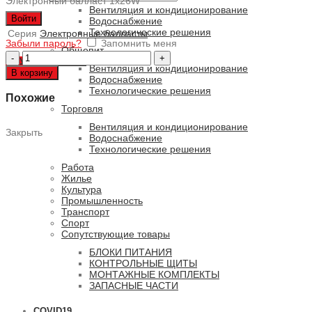
Электронный балласт 1x26W
Вентиляция и кондиционирование
Войти
Водоснабжение
Технологические решения
Серия
Электронные балласты
Забыли пароль?
Запомнить меня
Общепит
Количество
0
ПУНКТОВ
/
0 РУБ.
товара
Вентиляция и кондиционирование
В корзину
EB
Водоснабжение
24
Технологические решения
Похожие
Торговля
Вентиляция и кондиционирование
Закрыть
Водоснабжение
Технологические решения
Работа
Жилье
Культура
Промышленность
Транспорт
Спорт
Сопутствующие товары
БЛОКИ ПИТАНИЯ
КОНТРОЛЬНЫЕ ЩИТЫ
МОНТАЖНЫЕ КОМПЛЕКТЫ
ЗАПАСНЫЕ ЧАСТИ
COVID19