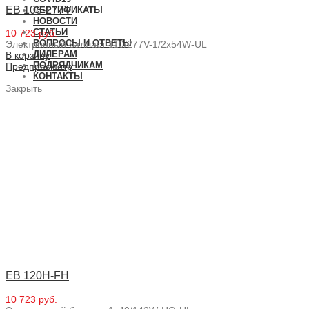
EB 108-277V
СЕРТИФИКАТЫ
НОВОСТИ
СТАТЬИ
10 723 руб.
ВОПРОСЫ И ОТВЕТЫ
Электронный балласт 110/277V-1/2x54W-UL
ДИЛЕРАМ
В корзину
ПОДРЯДЧИКАМ
Предпросмотр
КОНТАКТЫ
Закрыть
EB 120H-FH
10 723 руб.