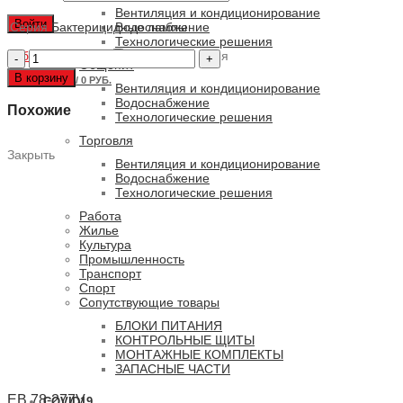
Вентиляция и кондиционирование
Войти
Серия
Бактерицидные лампы
Водоснабжение
Технологические решения
Забыли пароль?
Количество
Запомнить меня
Общепит
товара
В корзину
0
ПУНКТОВ
/
0 РУБ.
GH3-
Вентиляция и кондиционирование
16W-
Водоснабжение
Похожие
P-
Технологические решения
FC
Торговля
Закрыть
Вентиляция и кондиционирование
Водоснабжение
Технологические решения
Работа
Жилье
Культура
Промышленность
Транспорт
Спорт
Сопутствующие товары
БЛОКИ ПИТАНИЯ
КОНТРОЛЬНЫЕ ЩИТЫ
МОНТАЖНЫЕ КОМПЛЕКТЫ
ЗАПАСНЫЕ ЧАСТИ
EB 78-277V
COVID19