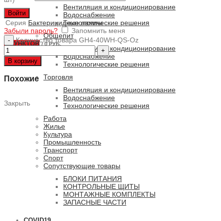
Вентиляция и кондиционирование
Войти
Водоснабжение
Серия
Бактерицидные лампы
Технологические решения
Забыли пароль?
Запомнить меня
Общепит
Количество товара GH4-40WH-QS-Oz
0
ПУНКТОВ
/
0 РУБ.
Вентиляция и кондиционирование
Водоснабжение
В корзину
Технологические решения
Торговля
Похожие
Вентиляция и кондиционирование
Водоснабжение
Закрыть
Технологические решения
Работа
Жилье
Культура
Промышленность
Транспорт
Спорт
Сопутствующие товары
БЛОКИ ПИТАНИЯ
КОНТРОЛЬНЫЕ ЩИТЫ
МОНТАЖНЫЕ КОМПЛЕКТЫ
ЗАПАСНЫЕ ЧАСТИ
COVID19