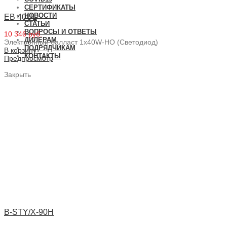
СЕРТИФИКАТЫ
НОВОСТИ
EB 40UL
СТАТЬИ
ВОПРОСЫ И ОТВЕТЫ
10 346 руб.
ДИЛЕРАМ
Электронный балласт 1x40W-HO (Светодиод)
ПОДРЯДЧИКАМ
В корзину
КОНТАКТЫ
Предпросмотр
Закрыть
B-STY/X-90H