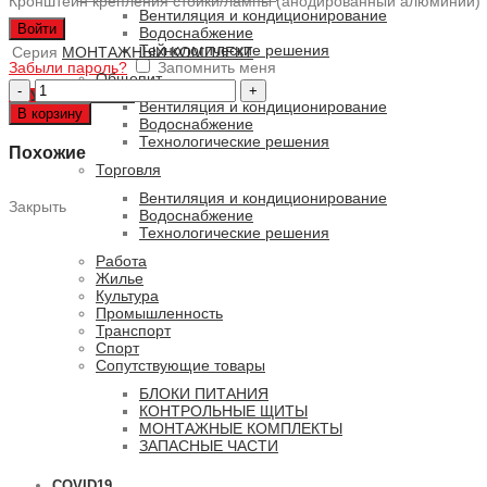
Кронштейн крепления стойки/лампы (анодированный алюминий)
Вентиляция и кондиционирование
Войти
Водоснабжение
Технологические решения
Серия
МОНТАЖНЫЙ КОМПЛЕКТ
Забыли пароль?
Запомнить меня
Общепит
Количество
0
ПУНКТОВ
/
0 РУБ.
товара
Вентиляция и кондиционирование
В корзину
Монтажный
Водоснабжение
комплект
Технологические решения
Похожие
J-
Торговля
SQ-
AL
Вентиляция и кондиционирование
Закрыть
Водоснабжение
Технологические решения
Работа
Жилье
Культура
Промышленность
Транспорт
Спорт
Сопутствующие товары
БЛОКИ ПИТАНИЯ
КОНТРОЛЬНЫЕ ЩИТЫ
МОНТАЖНЫЕ КОМПЛЕКТЫ
ЗАПАСНЫЕ ЧАСТИ
COVID19