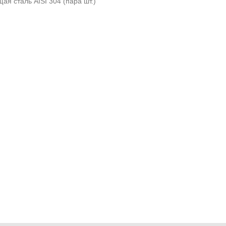
я сталь AISI 304 (пара шт.)