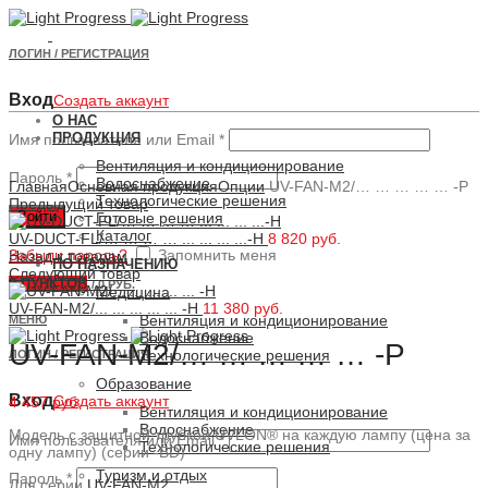
ЛОГИН / РЕГИСТРАЦИЯ
Вход
Создать аккаунт
О НАС
ПРОДУКЦИЯ
Имя пользователя или Email
*
Вентиляция и кондиционирование
Увеличить
Пароль
*
Водоснабжение
Главная
Основная продукция
Опции
UV-FAN-M2/… … … … … -P
Технологические решения
Предыдущий товар
Войти
Готовые решения
Каталог
UV-DUCT-FL/… … … … ... ... ... ...-H
8 820 руб.
Забыли пароль?
Запомнить меня
Назад к товарам
ПО НАЗНАЧЕНИЮ
Следующий товар
0
ПУНКТОВ
/
0 РУБ.
Медицина
UV-FAN-M2/... ... ... ... ... -H
11 380 руб.
Вентиляция и кондиционирование
МЕНЮ
Водоснабжение
UV-FAN-M2/… … … … … -P
Технологические решения
ЛОГИН / РЕГИСТРАЦИЯ
Образование
Вход
Создать аккаунт
4 457 руб.
Вентиляция и кондиционирование
Водоснабжение
Модель с защитной трубкой UVLON® на каждую лампу (цена за
Имя пользователя или Email
*
Технологические решения
одну лампу) (серии -BD)
Туризм и отдых
Пароль
*
Для серии
UV-FAN-M2