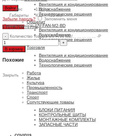
Вентиляция и кондиционирование
Войти
Вес
1312 кг
Водоснабжение
Технологические решения
Габариты
433 × 433 мм
Забыли пароль?
Запомнить меня
Общепит
Совместимость
UV-FAN-M2-BD
0
ПУНКТОВ
/
0 РУБ.
Вентиляция и кондиционирование
Водоснабжение
Количество товара UV-FAN-M2/... ... ... ... ... -P
Технологические решения
Торговля
В корзину
Вентиляция и кондиционирование
Похожие
Водоснабжение
Технологические решения
Работа
Закрыть
Жилье
Культура
Промышленность
Транспорт
Спорт
Сопутствующие товары
БЛОКИ ПИТАНИЯ
КОНТРОЛЬНЫЕ ЩИТЫ
МОНТАЖНЫЕ КОМПЛЕКТЫ
ЗАПАСНЫЕ ЧАСТИ
COVID19