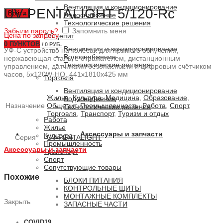
Вентиляция и кондиционирование
UV-PENTALIGHT 5/120-Rc
Войти
Водоснабжение
Технологические решения
Забыли пароль?
Запомнить меня
Цена по запросу
Общепит
0
ПУНКТОВ
/
0 РУБ.
Вентиляция и кондиционирование
УФ-С устройство на колёсах для прямого облучения,
Водоснабжение
нержавеющая сталь, с отражателем, дистанционным
Технологические решения
управлением, датчиками безопасности и цифровым счётчиком
часов, 5x120W-HO, 441x1810x425 мм
Торговля
Вентиляция и кондиционирование
Жилье
,
Культура
,
Медицина
,
Образование
,
Водоснабжение
Назначение
Общепит
,
Промышленность
,
Работа
,
Спорт
,
Технологические решения
Торговля
,
Транспорт
,
Туризм и отдых
Работа
Жилье
Аксессуары и запчасти
Культура
Серия
UV-PENTALIGHT
Промышленность
Аксессуары и запчасти
Транспорт
Спорт
Сопутствующие товары
Похожие
БЛОКИ ПИТАНИЯ
КОНТРОЛЬНЫЕ ЩИТЫ
МОНТАЖНЫЕ КОМПЛЕКТЫ
Закрыть
ЗАПАСНЫЕ ЧАСТИ
COVID19