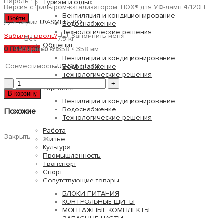
Пароль
*
Туризм и отдых
Версия с фильтром-катализатором TIOX® для УФ-ламп 4/120H
Вентиляция и кондиционирование
Войти
Для серии
UV-SMELL-SQ
Водоснабжение
Технологические решения
Забыли пароль?
Запомнить меня
Вес
7.5 кг
Общепит
Габариты
358 × 358 мм
0
ПУНКТОВ
/
0 РУБ.
Вентиляция и кондиционирование
Совместимость
UV-SMELL-SQ
Водоснабжение
Технологические решения
Количество
Торговля
товара
В корзину
UV-
Вентиляция и кондиционирование
SMELL-
Водоснабжение
Похожие
SQ/...
Технологические решения
...
Работа
...
Закрыть
Жилье
...
Культура
...
Промышленность
...
Транспорт
-
Спорт
TX
Сопутствующие товары
(3)
БЛОКИ ПИТАНИЯ
КОНТРОЛЬНЫЕ ЩИТЫ
МОНТАЖНЫЕ КОМПЛЕКТЫ