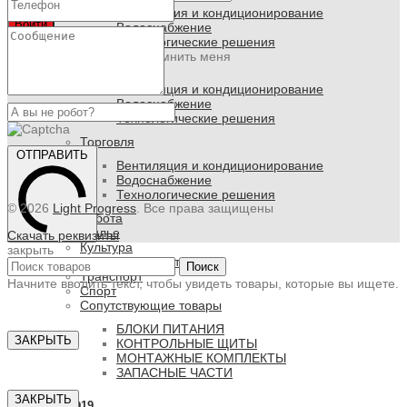
Вентиляция и кондиционирование
Войти
Водоснабжение
Технологические решения
Забыли пароль?
Запомнить меня
Общепит
0
ПУНКТОВ
/
0 РУБ.
Вентиляция и кондиционирование
Водоснабжение
Технологические решения
Торговля
ОТПРАВИТЬ
Вентиляция и кондиционирование
Водоснабжение
Технологические решения
© 2026
Light Progress
. Все права защищены
Работа
Жилье
Скачать реквизиты
Культура
закрыть
Промышленность
Поиск
Транспорт
Начните вводить текст, чтобы увидеть товары, которые вы ищете.
Спорт
Сопутствующие товары
БЛОКИ ПИТАНИЯ
ЗАКРЫТЬ
КОНТРОЛЬНЫЕ ЩИТЫ
МОНТАЖНЫЕ КОМПЛЕКТЫ
ЗАПАСНЫЕ ЧАСТИ
ЗАКРЫТЬ
COVID19