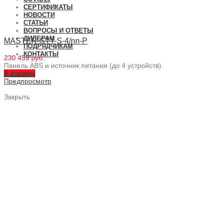
СЕРТИФИКАТЫ
НОВОСТИ
СТАТЬИ
ВОПРОСЫ И ОТВЕТЫ
ДИЛЕРАМ
MASTER-STY-S-4/nn-P
ПОДРЯДЧИКАМ
КОНТАКТЫ
230 459 руб.
Панель ABS и источник питания (до 4 устройств)
В корзину
Предпросмотр
Закрыть