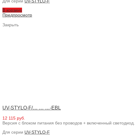
Для серии
UV-STYLO-F
В корзину
Предпросмотр
Закрыть
UV-STYLO-F/… … …-EBL
12 115 руб.
Версия с блоком питания без проводов + включенный светодиод.
Для серии
UV-STYLO-F