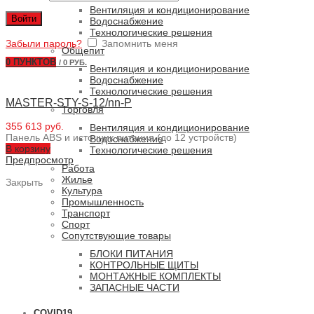
Вентиляция и кондиционирование
Войти
Водоснабжение
Технологические решения
Забыли пароль?
Запомнить меня
Общепит
0
ПУНКТОВ
/
0 РУБ.
Вентиляция и кондиционирование
Водоснабжение
Технологические решения
MASTER-STY-S-12/nn-P
Торговля
355 613 руб.
Вентиляция и кондиционирование
Панель ABS и источник питания (до 12 устройств)
Водоснабжение
В корзину
Технологические решения
Предпросмотр
Работа
Жилье
Закрыть
Культура
Промышленность
Транспорт
Спорт
Сопутствующие товары
БЛОКИ ПИТАНИЯ
КОНТРОЛЬНЫЕ ЩИТЫ
МОНТАЖНЫЕ КОМПЛЕКТЫ
ЗАПАСНЫЕ ЧАСТИ
COVID19