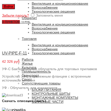
Вентиляция и кондиционирование
Войти
Водоснабжение
Технологические решения
Забыли пароль?
Запомнить меня
Общепит
0
ПУНКТОВ
/
0 РУБ.
Вентиляция и кондиционирование
Водоснабжение
Технологические решения
Торговля
Вентиляция и кондиционирование
Водоснабжение
UV-PIPE-F-11
Технологические решения
Работа
42 326 руб.
Жилье
Культура
УФ-С Бактерицидный облучатель для торговых прилавков
Промышленность
Транспорт
Устройство УФС с крепежным фланцем с встроенным
Спорт
источником питания
Сопутствующие товары
УФ - Облучатель для эскалаторов
БЛОКИ ПИТАНИЯ
КОНТРОЛЬНЫЕ ЩИТЫ
МОНТАЖНЫЕ КОМПЛЕКТЫ
Скачать описание (англ.)
ЗАПАСНЫЕ ЧАСТИ
COVID19