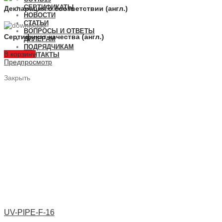
СЕРТИФИКАТЫ
Декларация о соответствии (англ.)
НОВОСТИ
СТАТЬИ
ВОПРОСЫ И ОТВЕТЫ
Сертификат качества (англ.)
ДИЛЕРАМ
ПОДРЯДЧИКАМ
В корзину
КОНТАКТЫ
Предпросмотр
Закрыть
UV-PIPE-F-16