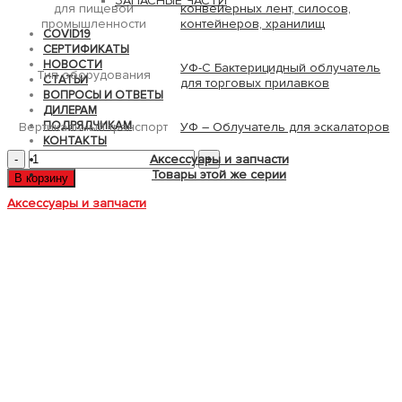
ЗАПАСНЫЕ ЧАСТИ
для пищевой
конвейерных лент, силосов,
промышленности
контейнеров, хранилищ
COVID19
СЕРТИФИКАТЫ
НОВОСТИ
УФ-С Бактерицидный облучатель
Тип оборудования
СТАТЬИ
для торговых прилавков
ВОПРОСЫ И ОТВЕТЫ
ДИЛЕРАМ
ПОДРЯДЧИКАМ
Вертикальный транспорт
УФ – Облучатель для эскалаторов
КОНТАКТЫ
Количество
Аксессуары и запчасти
товара
Товары этой же серии
В корзину
UV-
PIPE-
Аксессуары и запчасти
F-
25