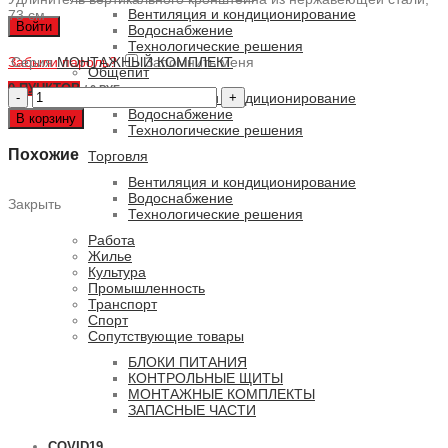
Вентиляция и кондиционирование
73 см
Войти
Водоснабжение
Технологические решения
Забыли пароль?
Серия
МОНТАЖНЫЙ КОМПЛЕКТ
Запомнить меня
Общепит
0
ПУНКТОВ
/
0 РУБ.
Количество
Вентиляция и кондиционирование
товара
Водоснабжение
В корзину
Монтажный
Технологические решения
комплект
Похожие
Торговля
UpR-
NX304-
Вентиляция и кондиционирование
73
Водоснабжение
Закрыть
Технологические решения
Работа
Жилье
Культура
Промышленность
Транспорт
Спорт
Сопутствующие товары
БЛОКИ ПИТАНИЯ
КОНТРОЛЬНЫЕ ЩИТЫ
МОНТАЖНЫЕ КОМПЛЕКТЫ
ЗАПАСНЫЕ ЧАСТИ
COVID19