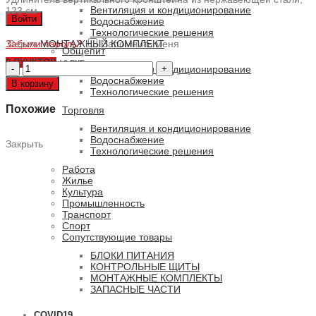
Вентиляция и кондиционирование
123 см
Войти
Водоснабжение
Технологические решения
Забыли пароль?
Серия
МОНТАЖНЫЙ КОМПЛЕКТ
Запомнить меня
Общепит
0
ПУНКТОВ
/
0 РУБ.
Количество
Вентиляция и кондиционирование
товара
Водоснабжение
В корзину
Монтажный
Технологические решения
комплект
Похожие
Торговля
UpR-
NX304-
Вентиляция и кондиционирование
123
Водоснабжение
Закрыть
Технологические решения
Работа
Жилье
Культура
Промышленность
Транспорт
Спорт
Сопутствующие товары
БЛОКИ ПИТАНИЯ
КОНТРОЛЬНЫЕ ЩИТЫ
МОНТАЖНЫЕ КОМПЛЕКТЫ
ЗАПАСНЫЕ ЧАСТИ
COVID19