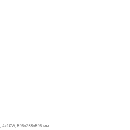
й, 4x10W, 595x258x595 мм