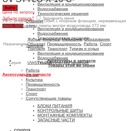
Вентиляция и кондиционирование
Войти
Водоснабжение
Цена по запросу
Технологические решения
Забыли пароль?
Запомнить меня
УФ-С устройство для ОВиК с опорным фланцем, нержавеющая
Общепит
сталь, 16W, длина лампы внутри воздуховода 272 мм
0
ПУНКТОВ
/
0 РУБ.
Вентиляция и кондиционирование
Водоснабжение
Технологические решения
Жилье
,
Культура
,
Медицина
,
Образование
,
Назначение
Общепит
,
Промышленность
,
Работа
,
Спорт
,
Торговля
Торговля
,
Транспорт
,
Туризм и отдых
Вентиляция и кондиционирование
Водоснабжение
Аксессуары и запчасти
Серия
UV-STYLO-X
Технологические решения
Товары этой же серии
Работа
Аксессуары и запчасти
Жилье
Культура
Промышленность
Транспорт
Спорт
Сопутствующие товары
БЛОКИ ПИТАНИЯ
КОНТРОЛЬНЫЕ ЩИТЫ
МОНТАЖНЫЕ КОМПЛЕКТЫ
ЗАПАСНЫЕ ЧАСТИ
COVID19