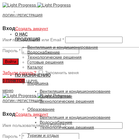
ЛОГИН / РЕГИСТРАЦИЯ
Вход
Создать аккаунт
О НАС
ПРОДУКЦИЯ
Имя пользователя или Email
*
Вентиляция и кондиционирование
Пароль
*
Водоснабжение
Технологические решения
Войти
Готовые решения
Каталог
Забыли пароль?
Запомнить меня
ПО НАЗНАЧЕНИЮ
0
ПУНКТОВ
/
0 РУБ.
Медицина
Вентиляция и кондиционирование
МЕНЮ
Водоснабжение
Технологические решения
ЛОГИН / РЕГИСТРАЦИЯ
Образование
Вход
Создать аккаунт
Вентиляция и кондиционирование
Водоснабжение
Имя пользователя или Email
*
Технологические решения
Туризм и отдых
Пароль
*
Увеличить