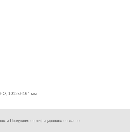
W-HO, 1013xH164 мм
ности.Продукция сертифицирована согласно