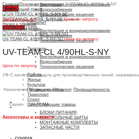
Главная
Основная продукция
UV-TEAM-CL 4/90HL-S-NY
Вентиляция и кондиционирование
Войти
Предыдущий товар
Водоснабжение
Технологические решения
UV-TEAM-CL 4/40HL-S-NY-SE
Цена по запросу
Забыли пароль?
Запомнить меня
Общепит
Назад к товарам
0
ПУНКТОВ
/
0 РУБ.
Следующий товар
Вентиляция и кондиционирование
Водоснабжение
UV-TEAM-CL 4/90HL-S-NY-SD
Цена по запросу
Технологические решения
Торговля
UV-TEAM-CL 4/90HL-S-NY
Вентиляция и кондиционирование
Водоснабжение
Цена по запросу
Технологические решения
Работа
УФ-С кассетный модуль для производственных линий, нержавеющ
Жилье
Культура
Назначение
Медицина
,
Общепит
,
Промышленность
Промышленность
Транспорт
Спорт
Серия
UV-TEAM
Сопутствующие товары
БЛОКИ ПИТАНИЯ
Аксессуары и запчасти
КОНТРОЛЬНЫЕ ЩИТЫ
МОНТАЖНЫЕ КОМПЛЕКТЫ
ЗАПАСНЫЕ ЧАСТИ
COVID19