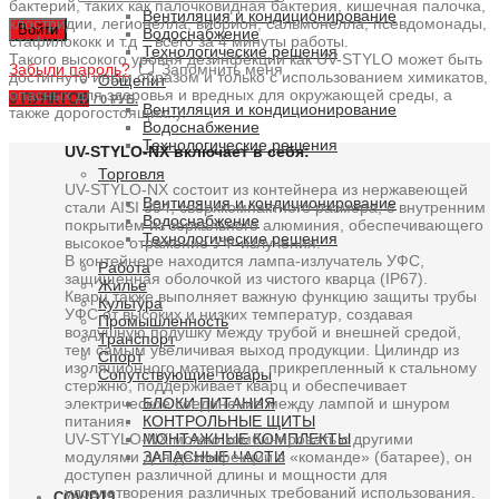
бактерий, таких как палочковидная бактерия, кишечная палочка,
Вентиляция и кондиционирование
клостридии, легионелла, вибрион, сальмонелла, псевдомонады,
Войти
Водоснабжение
стафилококк и т.д .. всего за 4 минуты работы.
Технологические решения
Такого высокого уровня дезинфекции как UV-STYLO может быть
Забыли пароль?
Запомнить меня
достигнуто иным образом и только с использованием химикатов,
Общепит
опасных для здоровья и вредных для окружающей среды, а
0
ПУНКТОВ
/
0 РУБ.
Вентиляция и кондиционирование
также дорогостоящих..).
Водоснабжение
Технологические решения
UV-STYLO-NX включает в себя:
Торговля
UV-STYLO-NX состоит из контейнера из нержавеющей
Вентиляция и кондиционирование
стали AISI 304, сверхкомпактного размера, с внутренним
Водоснабжение
покрытием из зеркального алюминия, обеспечивающего
Технологические решения
высокое отражение УФ-излучения.
В контейнере находится лампа-излучатель УФС,
Работа
защищенная оболочкой из чистого кварца (IP67).
Жилье
Кварц также выполняет важную функцию защиты трубы
Культура
УФС от высоких и низких температур, создавая
Промышленность
воздушную подушку между трубой и внешней средой,
Транспорт
тем самым увеличивая выход продукции. Цилиндр из
Спорт
изоляционного материала, прикрепленный к стальному
Сопутствующие товары
стержню, поддерживает кварц и обеспечивает
БЛОКИ ПИТАНИЯ
электрическое соединение между лампой и шнуром
КОНТРОЛЬНЫЕ ЩИТЫ
питания.
МОНТАЖНЫЕ КОМПЛЕКТЫ
UV-STYLO-NX можно комбинировать с другими
ЗАПАСНЫЕ ЧАСТИ
модулями для дезинфекции в «команде» (батарее), он
доступен различной длины и мощности для
удовлетворения различных требований использования.
COVID19