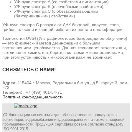
УФ-лучи спектра А (со свойствами пигментации)
УФ-лучи спектра В (с лечебными свойствами)
УФ-лучи спектра С (с обеззараживающими
(бактерицидными) свойствами)
УФ-лучи спектра С разрушают ДНК бактерий, вирусов, спор,
грибов, плесени и клещей, избегая их роста и пролиферации.
Технология UVGI (Ультрафиолетовое бакерицидное облучение)
— это физический метод дезинфекции с большим
соотношением цена/качество. Данная технология экологична и,
в отличие от химикатов, борется со всеми микроорганизмами,
при этом устойчивость к микроорганизмам не возникает.
СВЯЖИТЕСЬ С НАМИ!
Адрес
: 115404 г. Москва, Радиальная 6-я ул., д.5. корпус 3, пом.
273
Телефон:
: +7 (499) 401-54-71
Политика конфиденциальности
УФ бактерицидные системы для обеззараживания в индустриях
вентиляции, водоснабжения и здравоохранения, а также в пищевой
промышленности.Продукция сертифицирована согласно стандарту
ISO 9001:2015.