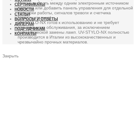
Можно выбрать между одним электронным источником
СЕРТИФИКАТЫ
питания или добавить панель управления для отдельной
НОВОСТИ
проверки работы, сигналов тревоги и счетчика
СТАТЬИ
(дополнительно).
ВОПРОСЫ И ОТВЕТЫ
UV-STYLO-NX готов к использованию и не требует
ДИЛЕРАМ
специального обслуживания, за исключением
ПОДРЯДЧИКАМ
периодической замены ламп. UV-STYLO-NX полностью
КОНТАКТЫ
производится в Италии из высококачественных и
чрезвычайно прочных материалов.
Закрыть