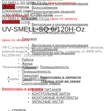
UV-SMELL-SQ 6/90H-TX-Oz
Цена по запросу
Вентиляция и кондиционирование
Войти
Назад к товарам
Водоснабжение
Следующий товар
Технологические решения
Забыли пароль?
Запомнить меня
Общепит
UV-SMELL-SQ 6/120H-TX-Oz
Цена по запросу
0
ПУНКТОВ
/
0 РУБ.
Вентиляция и кондиционирование
UV-SMELL-SQ 6/120H-Oz
Водоснабжение
Технологические решения
Торговля
Цена по запросу
Вентиляция и кондиционирование
УФ-С устройство для контроля жировых отложений и запахов,
Водоснабжение
рамный модуль, нержавеющая сталь, с озоном, от 4800 м³/ч,
Технологические решения
6x120W-HO, 1332x358x140 мм
Работа
Жилье
Назначение
Общепит
,
Промышленность
Культура
Промышленность
Транспорт
Аксессуары и запчасти
Серия
UV-SMELL-SQ
Спорт
Товары этой же серии
Сопутствующие товары
Аксессуары и запчасти
БЛОКИ ПИТАНИЯ
КОНТРОЛЬНЫЕ ЩИТЫ
МОНТАЖНЫЕ КОМПЛЕКТЫ
ЗАПАСНЫЕ ЧАСТИ
COVID19