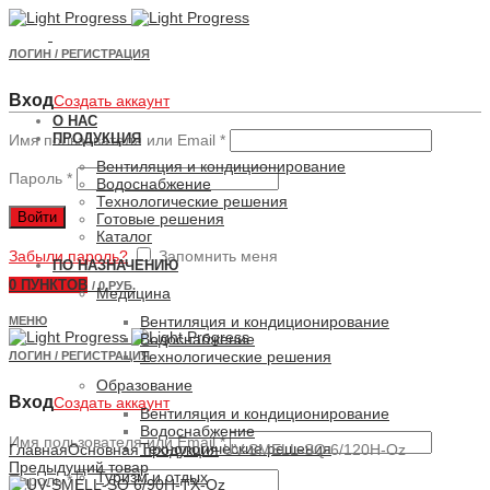
ЛОГИН / РЕГИСТРАЦИЯ
Вход
Создать аккаунт
О НАС
ПРОДУКЦИЯ
Имя пользователя или Email
*
Вентиляция и кондиционирование
Пароль
*
Водоснабжение
Технологические решения
Войти
Готовые решения
Каталог
Забыли пароль?
Запомнить меня
ПО НАЗНАЧЕНИЮ
0
ПУНКТОВ
/
0 РУБ.
Медицина
Вентиляция и кондиционирование
МЕНЮ
Водоснабжение
Технологические решения
ЛОГИН / РЕГИСТРАЦИЯ
Образование
Вход
Создать аккаунт
Вентиляция и кондиционирование
Водоснабжение
Увеличить
Имя пользователя или Email
*
Технологические решения
Главная
Основная продукция
UV-SMELL-SQ 6/120H-Oz
Предыдущий товар
Туризм и отдых
Пароль
*