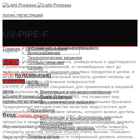
ЛОГИН / РЕГИСТРАЦИЯ
Вход
Создать аккаунт
UV-PIPE-F
О НАС
ПРОДУКЦИЯ
Имя пользователя или Email
*
Вентиляция и кондиционирование
Главная
»
1a Серии продукции
»
UV-PIPE-F
Пароль
*
Водоснабжение
Технологические решения
Система UV-PIPE-F очень проста, универсальна и адаптируется
Войти
Готовые решения
к различным типам применений, от конвейерных лент до
Каталог
силосов, контейнеров, хранения пищевых продуктов в целом, и
Забыли пароль?
Запомнить меня
ПО НАЗНАЧЕНИЮ
везде, где требуется тщательный контроль уровня гигиены за
0
ПУНКТОВ
счет всестороннего облучения поверхностей.
/
0 РУБ.
Медицина
UV-PIPE-F разработан специально для применения в пищевой
промышленности, и поэтому одной из его особенностей
Вентиляция и кондиционирование
МЕНЮ
является также уровень защиты IP65, что позволяет ему
Водоснабжение
идеально сочетаться с влажной средой и водяными брызгами.
Технологические решения
ЛОГИН / РЕГИСТРАЦИЯ
Традиционных методов очистки зачастую недостаточно для
Образование
обеспечения высокого уровня гигиены, которого можно достичь
Вход
Создать аккаунт
только с помощью технологии УФС. Фактически, пищевые
Вентиляция и кондиционирование
процессы и хранение пищевых продуктов необходимо держать
Водоснабжение
Имя пользователя или Email
*
под контролем, отслеживая уровни гигиены, чтобы повысить
Технологические решения
стандарты качества, которые обычно очень высоки. Показано,
Туризм и отдых
как в пищевой промышленности повышенный уровень гигиены
Пароль
*